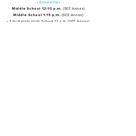
• Estudiantes
Middle School 12:10 p.m.
(SEE Annex)
Middle School 1:15 p,m.
(SEE Annex)
• Estudiantes High School 12 p.m. (SEE Annex)
Servicios de oración en español:
Último martes de cada mes: 7:30 p.m.
Ministerios
Oración
Producción
Bienvenida Y hospitalidad
Creativo
Alabanza
Summit Estudiantes
Grupos Pequeños
Summit Mujeres