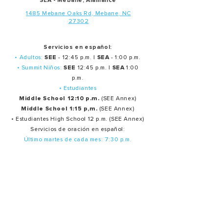
SEA - Mebane, Alamance
1485 Mebane Oaks Rd, Mebane, NC
27302
Servicios en español:
• Adultos:
SEE
- 12:45 p.m. |
SEA
- 1:00 p.m.
• Summit Niños:
SEE
12:45 p.m. |
SEA
1:00
p.m.
• Estudiantes
Middle School 12:10 p.m.
(SEE Annex)
Middle School 1:15 p,m.
(SEE Annex)
• Estudiantes High School 12 p.m. (SEE Annex)
Servicios de oración en español:
Último martes de cada mes: 7:30 p.m.
Ministerios
Oración
Producción