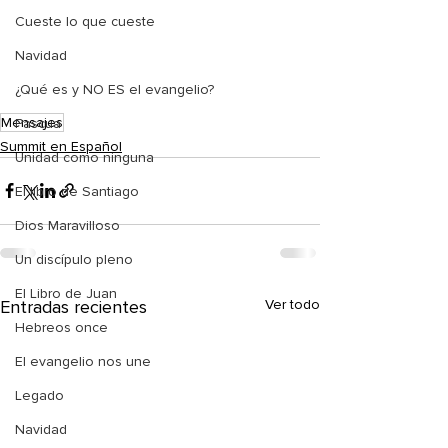
Cueste lo que cueste
Navidad
¿Qué es y NO ES el evangelio?
Mensajes
Pascua
Summit en Español
Unidad como ninguna
El libro de Santiago
Dios Maravilloso
Un discípulo pleno
El Libro de Juan
Entradas recientes
Ver todo
Hebreos once
El evangelio nos une
Legado
Navidad