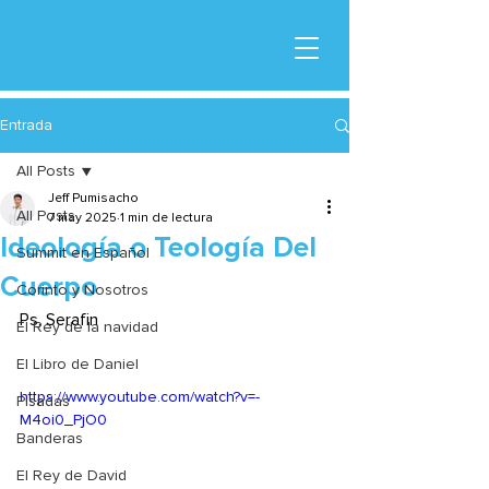
Entrada
All Posts
Jeff Pumisacho
All Posts
7 may 2025
1 min de lectura
Ideología o Teología Del
Summit en Español
Cuerpo
Corinto y Nosotros
Ps, Serafin
El Rey de la navidad
El Libro de Daniel
https://www.youtube.com/watch?v=-
Pisadas
M4oi0_PjO0
Banderas
El Rey de David