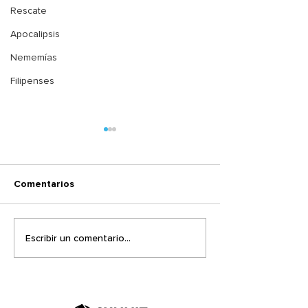
Rescate
Apocalipsis
Nememías
Filipenses
Comentarios
El mismo Sentir
¿Dónde estaba 
Escribir un comentario...
cuando pasó el
terremoto?