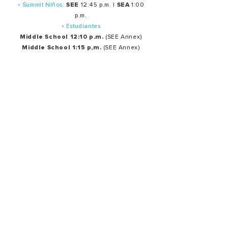
• Summit Niños:
SEE
12:45 p.m. |
SEA
1:00
p.m.
• Estudiantes
Middle School 12:10 p.m.
(SEE Annex)
Middle School 1:15 p,m.
(SEE Annex)
• Estudiantes High School 12 p.m. (SEE Annex)
Servicios de oración en español:
Último martes de cada mes: 7:30 p.m.
Ministerios
Oración
Producción
Bienvenida Y hospitalidad
Creativo
Alabanza
Summit Estudiantes