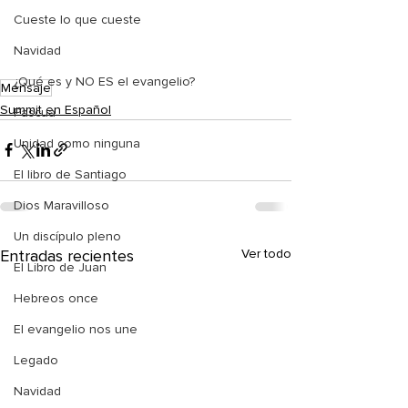
Cueste lo que cueste
Navidad
¿Qué es y NO ES el evangelio?
Mensaje
Summit en Español
Pascua
Unidad como ninguna
El libro de Santiago
Dios Maravilloso
Un discípulo pleno
Entradas recientes
Ver todo
El Libro de Juan
Hebreos once
El evangelio nos une
Legado
Navidad