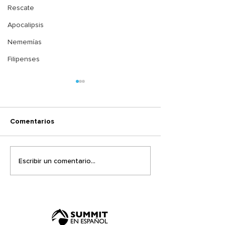
Rescate
Apocalipsis
Nememías
Filipenses
Comentarios
El mismo Sentir
¿Dónde estaba 
Escribir un comentario...
cuando pasó el
terremoto?