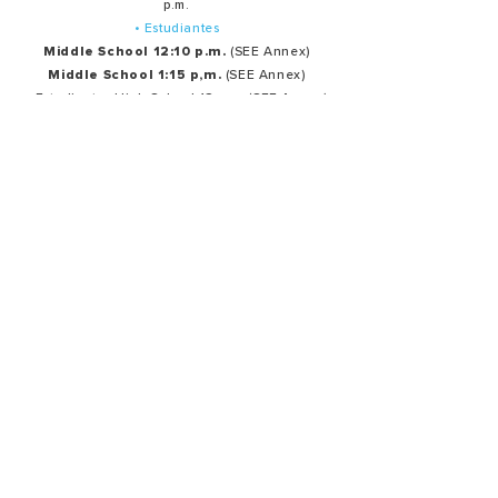
p.m.
• Estudiantes
Middle School 12:10 p.m.
(SEE Annex)
Middle School 1:15 p,m.
(SEE Annex)
• Estudiantes High School 12 p.m. (SEE Annex)
Servicios de oración en español:
Último martes de cada mes: 7:30 p.m.
Ministerios
Oración
Producción
Bienvenida Y hospitalidad
Creativo
Alabanza
Summit Estudiantes
Grupos Pequeños