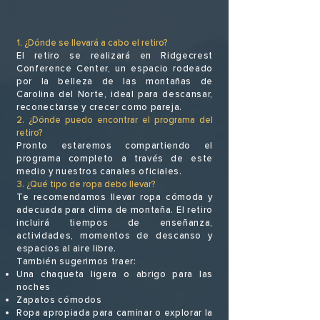
1. ¿Dónde se llevará a cabo el retiro?
El retiro se realizará en Ridgecrest
Conference Center, un espacio rodeado
por la belleza de las montañas de
Carolina del Norte, ideal para descansar,
reconectarse y crecer como pareja.
2. ¿Dónde puedo encontrar el programa del
retiro?
Pronto estaremos compartiendo el
programa completo a través de este
medio y nuestros canales oficiales.
3. ¿Qué tipo de ropa debo llevar?
Te recomendamos llevar ropa cómoda y
adecuada para clima de montaña. El retiro
incluirá tiempos de enseñanza,
actividades, momentos de descanso y
espacios al aire libre.
También sugerimos traer:
Una chaqueta ligera o abrigo para las
noches
Zapatos cómodos
Ropa apropiada para caminar o explorar la