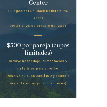
Center
1 Ridgecrest Dr, Black Mountain, NC
28711
Del 23 al 25 de octubre del 2026
$500 por pareja (cupos
limitados)
Incluye hospedaje, alimentación y
materiales para el retiro.
(Reserve su cupo con $100 y abone el
restante en los próximos meses)