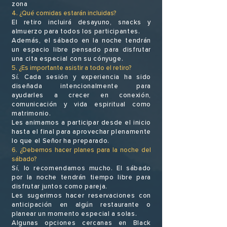
zona
4. ¿Qué comidas estarán incluidas?
El retiro incluirá desayuno, snacks y
almuerzo para todos los participantes.
Además, el sábado en la noche tendrán
un espacio libre pensado para disfrutar
una cita especial con su cónyuge.
5. ¿Es importante asistir a todo el retiro?
Sí. Cada sesión y experiencia ha sido
diseñada intencionalmente para
ayudarles a crecer en conexión,
comunicación y vida espiritual como
matrimonio.
Les animamos a participar desde el inicio
hasta el final para aprovechar plenamente
lo que el Señor ha preparado.
6. ¿Debemos hacer planes para la noche del
sábado?
Sí, lo recomendamos mucho. El sábado
por la noche tendrán tiempo libre para
disfrutar juntos como pareja.
Les sugerimos hacer reservaciones con
anticipación en algún restaurante o
planear un momento especial a solas.
Algunas opciones cercanas en Black