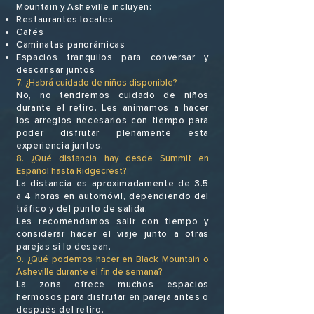
Mountain y Asheville incluyen:
Restaurantes locales
Cafés
Caminatas panorámicas
Espacios tranquilos para conversar y
descansar juntos
7. ¿Habrá cuidado de niños disponible?
No, no tendremos cuidado de niños
durante el retiro. Les animamos a hacer
los arreglos necesarios con tiempo para
poder disfrutar plenamente esta
experiencia juntos.
8. ¿Qué distancia hay desde Summit en
Español hasta Ridgecrest?
La distancia es aproximadamente de 3.5
a 4 horas en automóvil, dependiendo del
tráfico y del punto de salida.
Les recomendamos salir con tiempo y
considerar hacer el viaje junto a otras
parejas si lo desean.
9. ¿Qué podemos hacer en Black Mountain o
Asheville durante el fin de semana?
La zona ofrece muchos espacios
hermosos para disfrutar en pareja antes o
después del retiro.