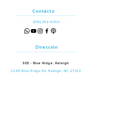
Contácto
(919) 354-6050
Dirección
SEE - Blue Ridge, Raleigh
3249 Blue Ridge Rd, Raleigh, NC 27612
SEA - Mebane, Alamance
1485 Mebane Oaks Rd, Mebane, NC
27302
Servicios en español:
• Adultos:
SEE
- 12:45 p.m. |
SEA
- 1:00 p.m.
• Summit Niños:
SEE
12:45 p.m. |
SEA
1:00