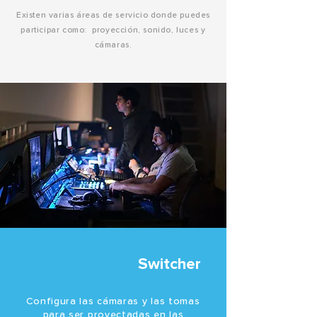
Existen varias áreas de servicio donde puedes
participar como: proyección, sonido, luces y
cámaras.
Switcher
Configura las cámaras y las tomas
para ser proyectadas en las