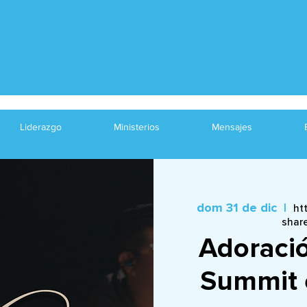
Liderazgo
Ministerios
Mensajes
dom 31 de dic
  |  
ht
shar
Adoració
Summit 