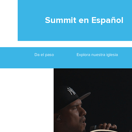
Summit en Español
Da el paso
Explora nuestra iglesia