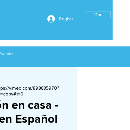
Dar
Registrarse
Eventos
tps://vimeo.com/898835970?
e=copy#t=0
n en casa -
en Español