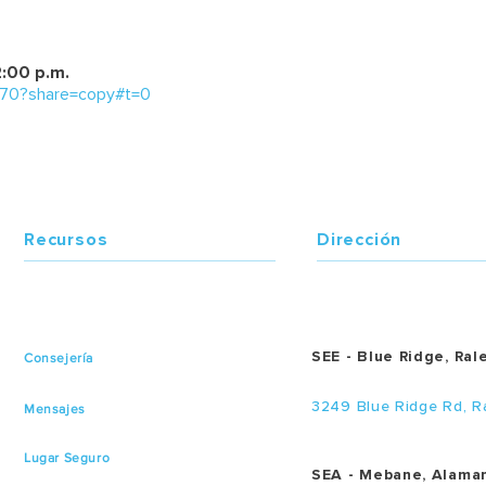
2:00 p.m.
970?share=copy#t=0
Recursos
Dirección
SEE - Blue Ridge, Ral
Consejería
3249 Blue Ridge Rd, R
Mensajes
Lugar Seguro
SEA - Mebane, Alama