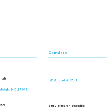
Contácto
eigh
(919) 354-6050
aleigh, NC 27612
nce
Servicios en español: