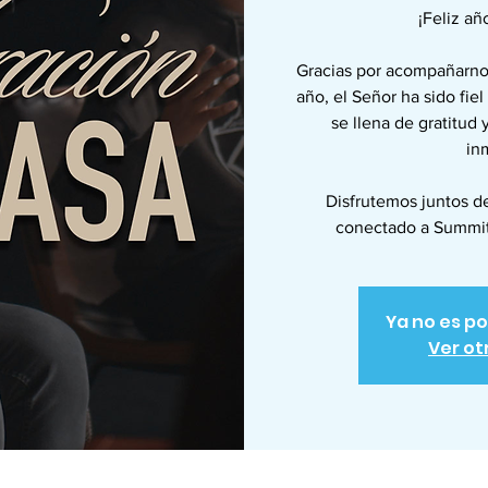
¡Feliz añ
Gracias por acompañarnos
año, el Señor ha sido fie
se llena de gratitud 
in
Disfrutemos juntos de
conectado a Summit 
Ya no es po
Ver ot