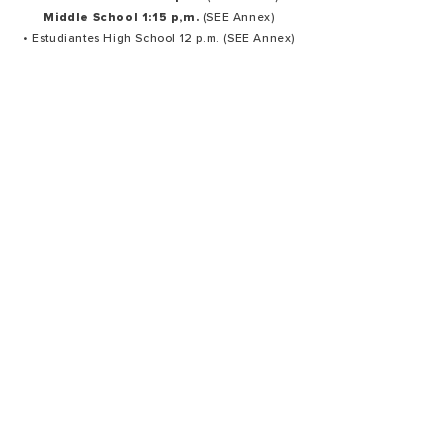
Middle School 1:15 p,m.
(SEE Annex)
• Estudiantes High School 12 p.m. (SEE Annex)
Servicios de oración en español:
Último martes de cada mes: 7:30 p.m.
Ministerios
Oración
Producción
Bienvenida Y hospitalidad
Creativo
Alabanza
Summit Estudiantes
Grupos Pequeños
Summit Mujeres
Summit Niños