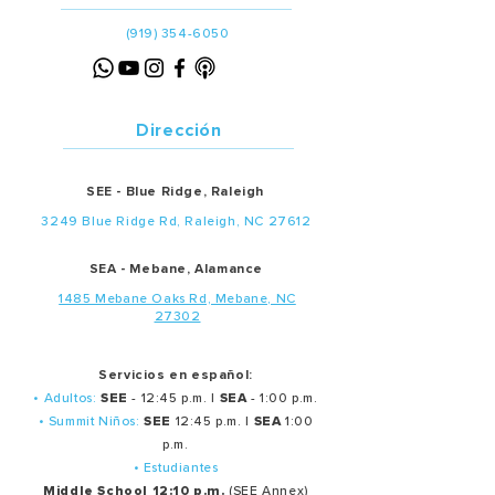
(919) 354-6050
Dirección
SEE - Blue Ridge, Raleigh
3249 Blue Ridge Rd, Raleigh, NC 27612
SEA - Mebane, Alamance
1485 Mebane Oaks Rd, Mebane, NC
27302
Servicios en español:
• Adultos:
SEE
- 12:45 p.m. |
SEA
- 1:00 p.m.
• Summit Niños:
SEE
12:45 p.m. |
SEA
1:00
p.m.
• Estudiantes
Middle School 12:10 p.m.
(SEE Annex)