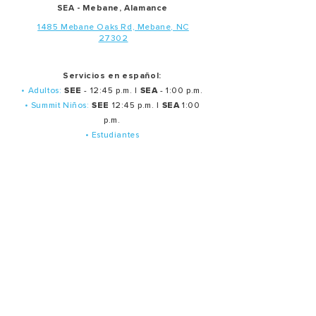
SEA - Mebane, Alamance
1485 Mebane Oaks Rd, Mebane, NC
27302
Servicios en español:
• Adultos:
SEE
- 12:45 p.m. |
SEA
- 1:00 p.m.
• Summit Niños:
SEE
12:45 p.m. |
SEA
1:00
p.m.
• Estudiantes
Middle School 12:10 p.m.
(SEE Annex)
Middle School 1:15 p,m.
(SEE Annex)
• Estudiantes High School 12 p.m. (SEE Annex)
Servicios de oración en español:
Último martes de cada mes: 7:30 p.m.
Ministerios
Oración
Producción