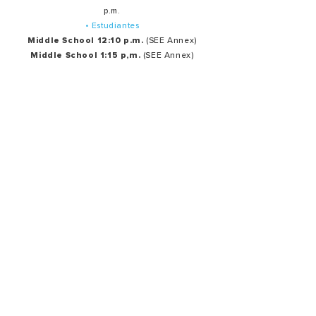
p.m.
• Estudiantes
Middle School 12:10 p.m.
(SEE Annex)
Middle School 1:15 p,m.
(SEE Annex)
• Estudiantes High School 12 p.m. (SEE Annex)
Servicios de oración en español:
Último martes de cada mes: 7:30 p.m.
Ministerios
Oración
Producción
Bienvenida Y hospitalidad
Creativo
Alabanza
Summit Estudiantes
Grupos Pequeños