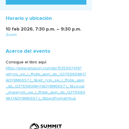
Horario y ubicación
10 feb 2026, 7:30 p.m. – 9:30 p.m.
Zoom
Acerca del evento
Consigue el libro aquí:  
https://www.amazon.com/dp/1535997419?
ref=cm_sw_r_ffobk_apin_dp_Q3TE68GWH7
ADY8M66S7J_1&ref_=cm_sw_r_ffobk_apin
_dp_Q3TE68GWH7ADY8M66S7J_1&social
_share=cm_sw_r_ffobk_apin_dp_Q3TE68G
WH7ADY8M66S7J_1&bestFormat=true