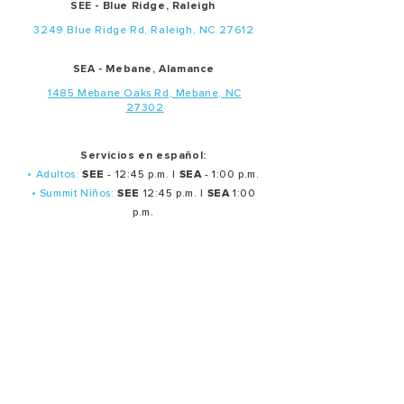
SEE - Blue Ridge, Raleigh
3249 Blue Ridge Rd, Raleigh, NC 27612
SEA - Mebane, Alamance
1485 Mebane Oaks Rd, Mebane, NC
27302
Servicios en español:
• Adultos:
SEE
- 12:45 p.m. |
SEA
- 1:00 p.m.
• Summit Niños:
SEE
12:45 p.m. |
SEA
1:00
p.m.
• Estudiantes
Middle School 12:10 p.m.
(SEE Annex)
Middle School 1:15 p,m.
(SEE Annex)
• Estudiantes High School 12 p.m. (SEE Annex)
Servicios de oración en español:
Último martes de cada mes: 7:30 p.m.
Ministerios