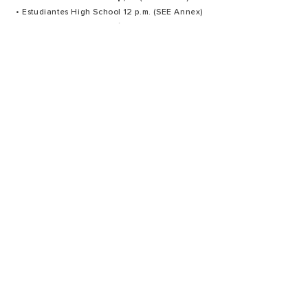
• Estudiantes High School 12 p.m. (SEE Annex)
Servicios de oración en español:
Último martes de cada mes: 7:30 p.m.
Ministerios
Oración
Producción
Bienvenida Y hospitalidad
Creativo
Alabanza
Summit Estudiantes
Grupos Pequeños
Summit Mujeres
Summit Niños
Misiones