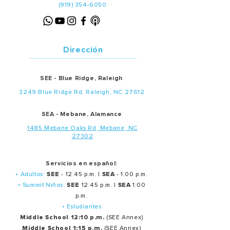
(919) 354-6050
Dirección
SEE - Blue Ridge, Raleigh
3249 Blue Ridge Rd, Raleigh, NC 27612
SEA - Mebane, Alamance
1485 Mebane Oaks Rd, Mebane, NC
27302
Servicios en español:
• Adultos:
SEE
- 12:45 p.m. |
SEA
- 1:00 p.m.
• Summit Niños:
SEE
12:45 p.m. |
SEA
1:00
p.m.
• Estudiantes
Middle School 12:10 p.m.
(SEE Annex)
Middle School 1:15 p,m.
(SEE Annex)