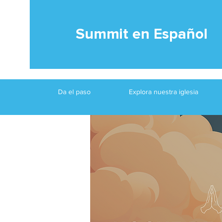
Summit en Español
Da el paso
Explora nuestra iglesia