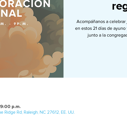
re
Acompáñanos a celebrar j
en estos 21 días de ayuno 
junto a la congrega
 9:00 p.m.
e Ridge Rd, Raleigh, NC 27612, EE. UU.