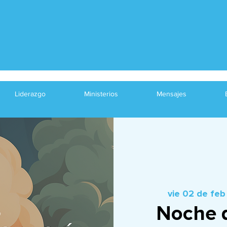
Liderazgo
Ministerios
Mensajes
vie 02 de feb
Noche 