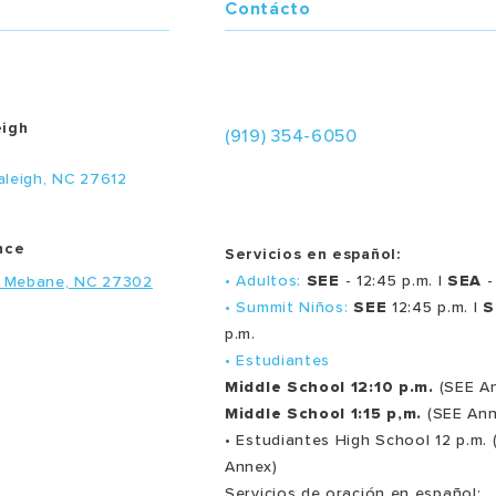
Contácto
eigh
(919) 354-6050
aleigh, NC 27612
nce
Servicios en español:
• Adultos:
SEE
- 12:45 p.m. |
SEA
-
, Mebane, NC 27302
• Summit Niños:
SEE
12:45 p.m. |
S
p.m.
• Estudiantes
Middle School 12:10 p.m.
(SEE A
Middle School 1:15 p,m.
(SEE Ann
• Estudiantes High School 12 p.m. 
Annex)
Servicios de oración en español: