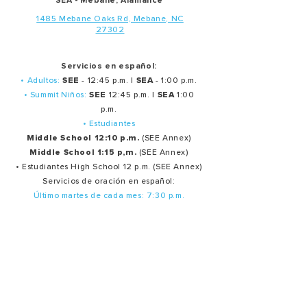
SEA - Mebane, Alamance
1485 Mebane Oaks Rd, Mebane, NC
27302
Servicios en español:
• Adultos:
SEE
- 12:45 p.m. |
SEA
- 1:00 p.m.
• Summit Niños:
SEE
12:45 p.m. |
SEA
1:00
p.m.
• Estudiantes
Middle School 12:10 p.m.
(SEE Annex)
Middle School 1:15 p,m.
(SEE Annex)
• Estudiantes High School 12 p.m. (SEE Annex)
Servicios de oración en español:
Último martes de cada mes: 7:30 p.m.
Ministerios
Oración
Producción