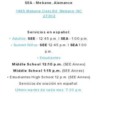
SEA - Mebane, Alamance
1485 Mebane Oaks Rd, Mebane, NC
27302
Servicios en español:
• Adultos:
SEE
- 12:45 p.m. |
SEA
- 1:00 p.m.
• Summit Niños:
SEE
12:45 p.m. |
SEA
1:00
p.m.
• Estudiantes
Middle School 12:10 p.m.
(SEE Annex)
Middle School 1:15 p,m.
(SEE Annex)
• Estudiantes High School 12 p.m. (SEE Annex)
Servicios de oración en español:
Último martes de cada mes: 7:30 p.m.
Ministerios
Oración
Producción