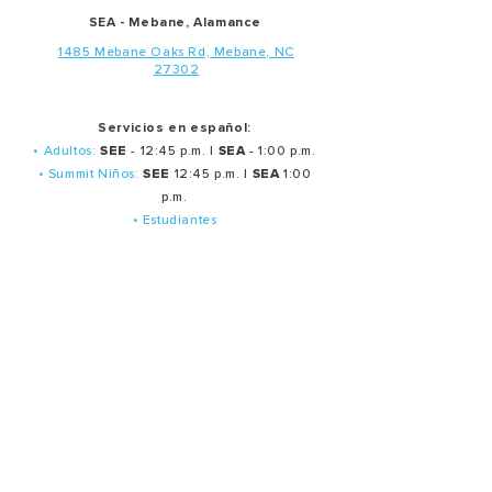
SEA - Mebane, Alamance
1485 Mebane Oaks Rd, Mebane, NC
27302
Servicios en español:
• Adultos:
SEE
- 12:45 p.m. |
SEA
- 1:00 p.m.
• Summit Niños:
SEE
12:45 p.m. |
SEA
1:00
p.m.
• Estudiantes
Middle School 12:10 p.m.
(SEE Annex)
Middle School 1:15 p,m.
(SEE Annex)
• Estudiantes High School 12 p.m. (SEE Annex)
Servicios de oración en español:
Último martes de cada mes: 7:30 p.m.
Ministerios
Oración