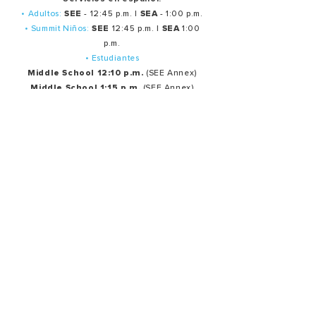
• Adultos:
SEE
- 12:45 p.m. |
SEA
- 1:00 p.m.
• Summit Niños:
SEE
12:45 p.m. |
SEA
1:00
p.m.
• Estudiantes
Middle School 12:10 p.m.
(SEE Annex)
Middle School 1:15 p,m.
(SEE Annex)
• Estudiantes High School 12 p.m. (SEE Annex)
Servicios de oración en español:
Último martes de cada mes: 7:30 p.m.
Ministerios
Oración
Producción
Bienvenida Y hospitalidad
Creativo
Alabanza