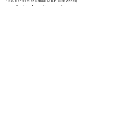
• Estudiantes High School 12 p.m. (SEE Annex)
Servicios de oración en español:
Último martes de cada mes: 7:30 p.m.
Ministerios
Oración
Producción
Bienvenida Y hospitalidad
Creativo
Alabanza
Summit Estudiantes
Grupos Pequeños
Summit Mujeres
Summit Niños
Misiones