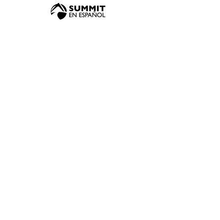
Contácto
(919) 354-6050
Dirección
SEE - Blue Ridge, Raleigh
3249 Blue Ridge Rd, Raleigh, NC 27612
SEA - Mebane, Alamance
1485 Mebane Oaks Rd, Mebane, NC
27302
Servicios en español: