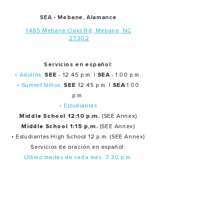
SEA - Mebane, Alamance
1485 Mebane Oaks Rd, Mebane, NC
27302
Servicios en español:
• Adultos:
SEE
- 12:45 p.m. |
SEA
- 1:00 p.m.
• Summit Niños:
SEE
12:45 p.m. |
SEA
1:00
p.m.
• Estudiantes
Middle School 12:10 p.m.
(SEE Annex)
Middle School 1:15 p,m.
(SEE Annex)
• Estudiantes High School 12 p.m. (SEE Annex)
Servicios de oración en español:
Último martes de cada mes: 7:30 p.m.
Ministerios
Oración