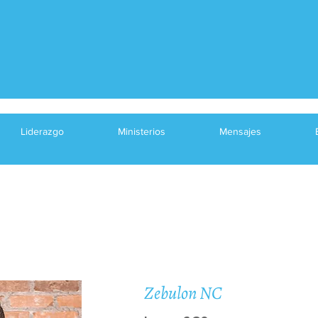
Liderazgo
Ministerios
Mensajes
Zebulon NC