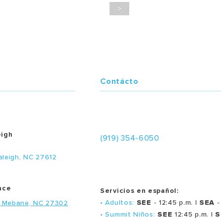
>
Contácto
eigh
(919) 354-6050
aleigh, NC 27612
nce
Servicios en español:
• Adultos:
SEE
- 12:45 p.m. |
SEA
-
, Mebane, NC 27302
• Summit Niños:
SEE
12:45 p.m. |
S