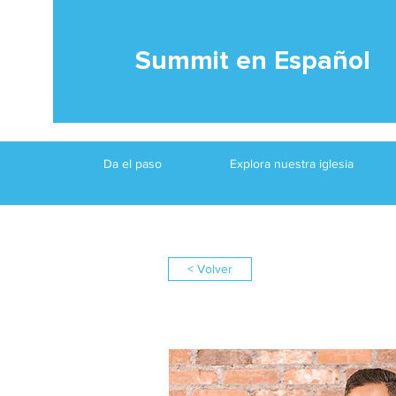
Summit en Español
Da el paso
Explora nuestra iglesia
< Volver