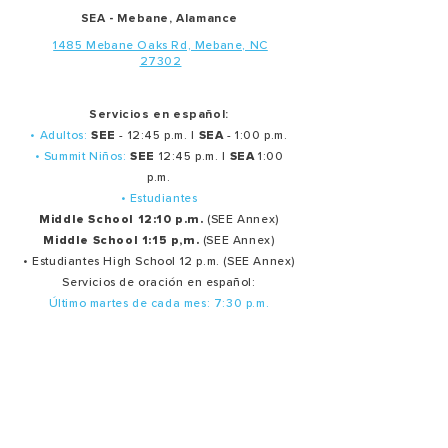
SEA - Mebane, Alamance
1485 Mebane Oaks Rd, Mebane, NC
27302
Servicios en español:
• Adultos:
SEE
- 12:45 p.m. |
SEA
- 1:00 p.m.
• Summit Niños:
SEE
12:45 p.m. |
SEA
1:00
p.m.
• Estudiantes
Middle School 12:10 p.m.
(SEE Annex)
Middle School 1:15 p,m.
(SEE Annex)
• Estudiantes High School 12 p.m. (SEE Annex)
Servicios de oración en español:
Último martes de cada mes: 7:30 p.m.
Ministerios
Oración