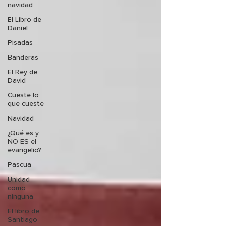
navidad
El Libro de
Daniel
Pisadas
Banderas
El Rey de
David
Cueste lo
que cueste
Navidad
¿Qué es y
NO ES el
evangelio?
Pascua
Unidad
como
ninguna
El libro de
Santiago