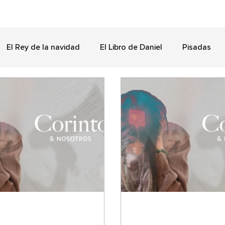
El Rey de la navidad
El Libro de Daniel
Pisadas
¿Qué es y NO ES el evangelio?
Pascua
Unidad
ulo pleno
El Libro de Juan
Hebreos once
El eva
Nememías
Filipenses