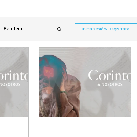
Banderas
Inicia sesión/ Regístrate
 como ninguna
ngelio nos une