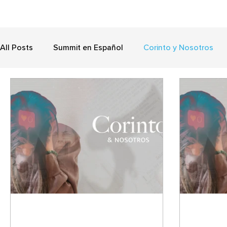
All Posts
Summit en Español
Corinto y Nosotros
El Rey de David
Cueste lo que cueste
Navidad
El libro de Santiago
Dios Maravilloso
Un discíp
Legado
Navidad
Rescate
Apocalipsis