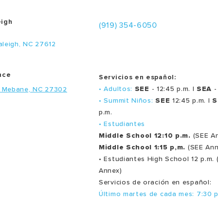
eigh
(919) 354-6050
aleigh, NC 27612
nce
Servicios en español:
• Adultos:
SEE
- 12:45 p.m. |
SEA
-
, Mebane, NC 27302
• Summit Niños:
SEE
12:45 p.m. |
S
p.m.
• Estudiantes
Middle School 12:10 p.m.
(SEE A
Middle School 1:15 p,m.
(SEE Ann
• Estudiantes High School 12 p.m. 
Annex)
Servicios de oración en español:
Último martes de cada mes: 7:30 p