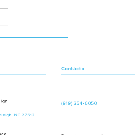
de estaba Dios cuando
 el terremoto?
Contácto
eigh
(919) 354-6050
aleigh, NC 27612
nce