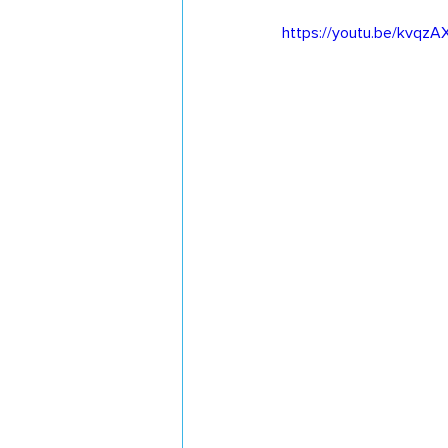
https://youtu.be/kvqz
El Libro de Juan
Hebreos 
Apocalipsis
Nememías