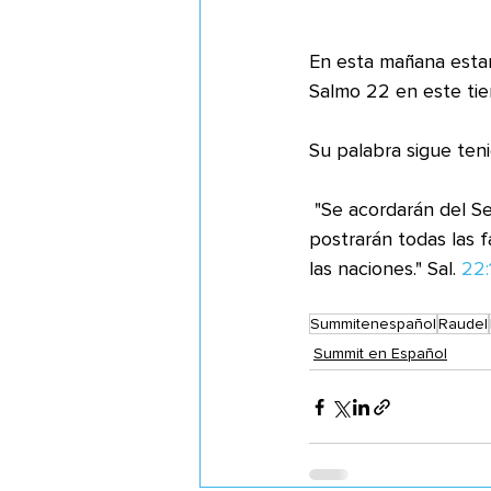
En esta mañana estam
Salmo 22 en este tie
Su palabra sigue ten
 "Se acordarán del Señor y se volverán a él todos los confines de la tierra; ante él se 
postrarán todas las f
las naciones." Sal. 
22:
Summitenespañol
Raudel
Summit en Español