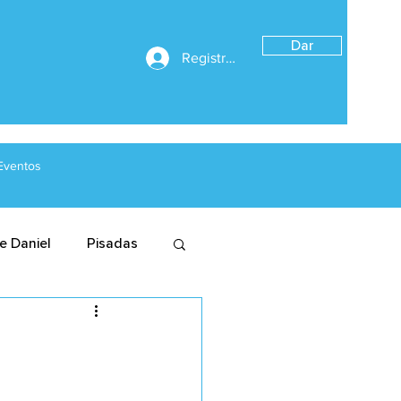
Dar
Registrarse
Eventos
de Daniel
Pisadas
 el evangelio?
scípulo pleno