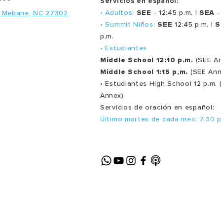
Servicios en español:
• Adultos:
SEE
- 12:45 p.m. |
SEA
-
, Mebane, NC 27302
• Summit Niños:
SEE
12:45 p.m. |
S
p.m.
• Estudiantes
Middle School 12:10 p.m.
(SEE A
Middle School 1:15 p,m.
(SEE Ann
• Estudiantes High School 12 p.m. 
Annex)
Servicios de oración en español:
Último martes de cada mes: 7:30 p