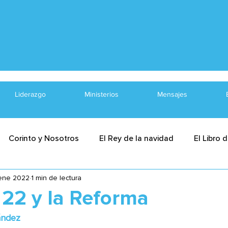
Liderazgo
Ministerios
Mensajes
Corinto y Nosotros
El Rey de la navidad
El Libro 
ene 2022
1 min de lectura
Cueste lo que cueste
Navidad
¿Qué es y NO ES
 22 y la Reforma
ández
guna
El libro de Santiago
Dios Maravilloso
Un di