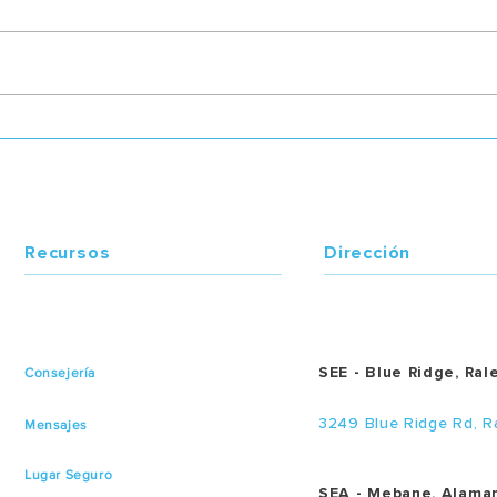
El mismo Sentir
¿Dón
pasó
Recursos
Dirección
SEE - Blue Ridge, Ral
Consejería
3249 Blue Ridge Rd, R
Mensajes
Lugar Seguro
SEA - Mebane, Alama