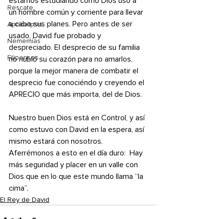
estamos estudiando cómo Dios usó a 
Rescate
un hombre común y corriente para llevar 
a cabo sus planes. Pero antes de ser 
Apocalipsis
usado, David fue probado y 
Nememías
despreciado. El desprecio de su familia 
Filipenses
no nubló su corazón para no amarlos, 
porque la mejor manera de combatir el 
desprecio fue conociéndo y creyendo el 
APRECIO que más importa, del de Dios.
Nuestro buen Dios está en Control, y así 
como estuvo con David en la espera, así 
mismo estará con nosotros.   
Aferrémonos a esto en el día duro:  Hay 
más seguridad y placer en un valle con 
Dios que en lo que este mundo llama “la 
cima”.
El Rey de David