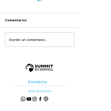
Comentarios
Todo lo que se requiere
¿Quién da y qui
Escribir un comentario...
para caer es creerse
recibe?
firme...
Contácto
(919) 354-6050