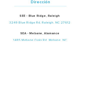
Dirección
SEE - Blue Ridge, Raleigh
3249 Blue Ridge Rd, Raleigh, NC 27612
SEA - Mebane, Alamance
1485 Mebane Oaks Rd, Mebane, NC
27302
Servicios en español:
• Adultos:
SEE
- 12:45 p.m. |
SEA
- 1:00 p.m.
• Summit Niños:
SEE
12:45 p.m. |
SEA
1:00
p.m.
• Estudiantes
Middle School 12:10 p.m.
(SEE Annex)
Middle School 1:15 p,m.
(SEE Annex)
• Estudiantes High School 12 p.m. (SEE Annex)
Servicios de oración en español:
Último martes de cada mes: 7:30 p.m.