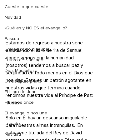
Cueste lo que cueste
Navidad
¿Qué es y NO ES el evangelio?
Pascua
Estamos de regreso a nuestra serie 
Unidad como ninguna
estudiando el libro de 1ra de Samuel, 
donde vemos que la humanidad 
El libro de Santiago
(nosotros) tendemos a buscar paz y 
Dios Maravilloso
seguridad en todo menos en el Dios que 
nos hizo. Este es un patrón agotante en 
Un discípulo pleno
nuestras vidas que termina cuando 
El Libro de Juan
rendimos nuestra vida al Príncipe de Paz: 
 Jesus. 
Hebreos once
El evangelio nos une
Solo en Él hay un descanso inigualable 
Legado
para nuestras almas intranquilas.  En 
esta serie titulada del Rey de David 
Navidad