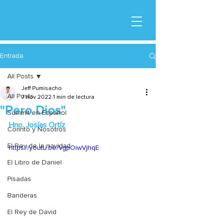
Entrada
All Posts
Jeff Pumisacho
All Posts
7 nov 2022
1 min de lectura
"Pero Dios"
Summit en Español
Hno. Josías Ortíz
Corinto y Nosotros
El Rey de la navidad
https://youtu.be/VgpOiwVjhqE
El Libro de Daniel
Pisadas
Banderas
El Rey de David