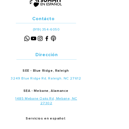
Contácto
(919) 354-6050
Dirección
SEE - Blue Ridge, Raleigh
3249 Blue Ridge Rd, Raleigh, NC 27612
SEA - Mebane, Alamance
1485 Mebane Oaks Rd, Mebane, NC
27302
Servicios en español:
• Adultos:
SEE
- 12:45 p.m. |
SEA
- 1:00 p.m.