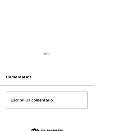
Comentarios
El mismo Sentir
¿Dónde estaba 
Escribir un comentario...
cuando pasó el
terremoto?