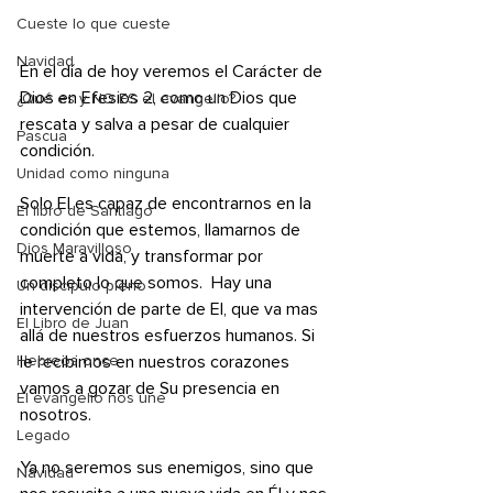
Cueste lo que cueste
Navidad
En el día de hoy veremos el Carácter de 
Dios en Efesios 2, como un Dios que 
¿Qué es y NO ES el evangelio?
rescata y salva a pesar de cualquier 
Pascua
condición. 
Unidad como ninguna
Solo El es capaz de encontrarnos en la 
El libro de Santiago
condición que estemos, llamarnos de 
Dios Maravilloso
muerte a vida, y transformar por 
completo lo que somos.  Hay una 
Un discípulo pleno
intervención de parte de El, que va mas 
El Libro de Juan
allá de nuestros esfuerzos humanos. Si 
le recibimos en nuestros corazones 
Hebreos once
vamos a gozar de Su presencia en 
El evangelio nos une
nosotros. 
Legado
Ya no seremos sus enemigos, sino que 
Navidad