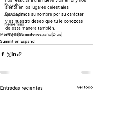
nos resucita a una nueva vida en Él y nos 
Rescate
sienta en los lugares celestiales. 
Bendecimos su nombre por su carácter 
Apocalipsis
y es nuestro deseo que tu le conozcas 
Nememías
de esta manera también.
Filipenses
Mensajes
Summitenespañol
Dios
Summit en Español
Entradas recientes
Ver todo