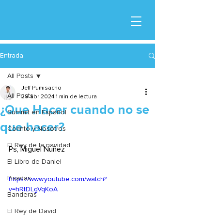
Entrada
All Posts
Jeff Pumisacho
All Posts
29 abr 2024
1 min de lectura
¿Que Hacer cuando no se
Summit en Español
que hacer?
Corinto y Nosotros
El Rey de la navidad
Ps, Miguel Nuñez
El Libro de Daniel
Pisadas
https://www.youtube.com/watch?
v=hRtDLgVqKoA
Banderas
El Rey de David