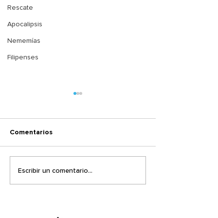
Rescate
Apocalipsis
Nememías
Filipenses
Comentarios
El mismo Sentir
¿Dónde estaba 
Escribir un comentario...
cuando pasó el
terremoto?