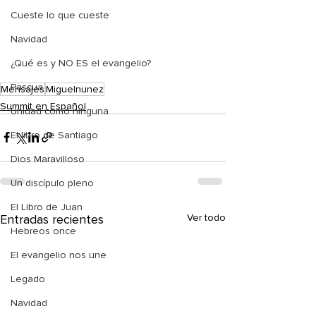
Cueste lo que cueste
Navidad
¿Qué es y NO ES el evangelio?
Pascua
Mensajes
Miguelnunez
Summit en Español
Unidad como ninguna
El libro de Santiago
Dios Maravilloso
Un discípulo pleno
El Libro de Juan
Entradas recientes
Ver todo
Hebreos once
El evangelio nos une
Legado
Navidad