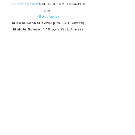
• Summit Niños:
SEE
12:45 p.m. |
SEA
1:00
p.m.
• Estudiantes
Middle School 12:10 p.m.
(SEE Annex)
Middle School 1:15 p,m.
(SEE Annex)
• Estudiantes High School 12 p.m. (SEE Annex)
Servicios de oración en español:
Último martes de cada mes: 7:30 p.m.
Ministerios
Oración
Producción
Bienvenida Y hospitalidad
Creativo
Alabanza
Summit Estudiantes