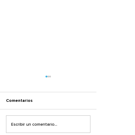
Comentarios
El mismo Sentir
¿Dónde estaba 
Escribir un comentario...
cuando pasó el