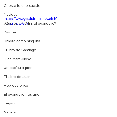
Cueste lo que cueste
Navidad
https://www.youtube.com/watch?
¿Qué es y NO ES el evangelio?
v=JHEdka2GDUw
Pascua
Unidad como ninguna
El libro de Santiago
Dios Maravilloso
Un discípulo pleno
El Libro de Juan
Hebreos once
El evangelio nos une
Legado
Navidad