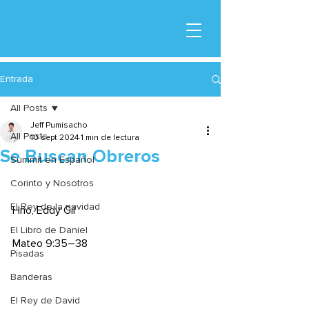
Entrada
All Posts
Jeff Pumisacho
All Posts
10 sept 2024
1 min de lectura
Se Buscan Obreros
Summit en Español
Corinto y Nosotros
El Rey de la navidad
Hno, Eddy Gil
El Libro de Daniel
Mateo 9:35–38
Pisadas
Banderas
El Rey de David